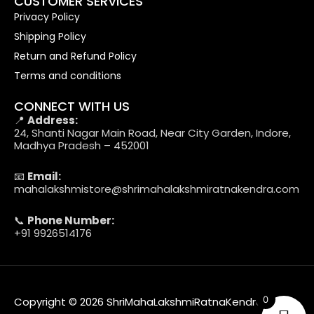
CUSTOMER SERVICES
Privacy Policy
Shipping Policy
Return and Refund Policy
Terms and conditions
CONNECT WITH US
📍
Address:
24, Shanti Nagar Main Road, Near City Garden, Indore,
Madhya Pradesh – 452001
📧
Email:
mahalakshmistore@shrimahalakshmiratnakendra.com
📞
Phone Number:
+91 9926514176
0
Copyright © 2026 ShriMahaLakshmiRatnaKendra