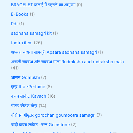
BRACELET कलाई में पहनने का आभूषण
9
E-Books
1
Pdf
1
sadhana samagri kit
1
tantra item
26
अप्सरा साधना सामग्री Apsara sadhana samagri
1
असली रुद्राक्ष और रुद्राक्ष माला Rudraksha and rudraksha mala
41
आसन Gomukhi
7
इत्र Itra -Perfume
8
कवच लाकेट Kavach
16
गोल्ड प्लेटेड यंत्र
14
गौरोचन गौमूत्र gorochan goumootra samagri
7
चांदी कवच लॉकेट -रत्न Gemstone
2