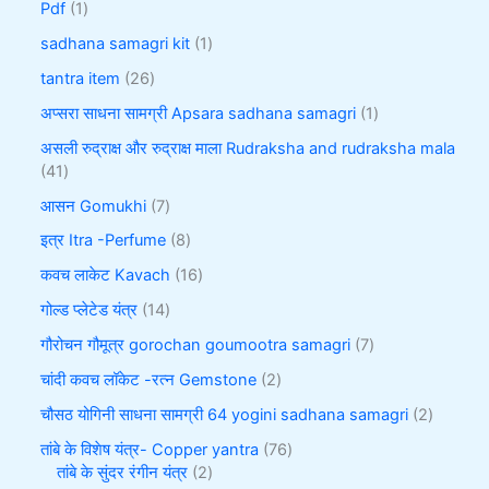
Pdf
1
sadhana samagri kit
1
tantra item
26
अप्सरा साधना सामग्री Apsara sadhana samagri
1
असली रुद्राक्ष और रुद्राक्ष माला Rudraksha and rudraksha mala
41
आसन Gomukhi
7
इत्र Itra -Perfume
8
कवच लाकेट Kavach
16
गोल्ड प्लेटेड यंत्र
14
गौरोचन गौमूत्र gorochan goumootra samagri
7
चांदी कवच लॉकेट -रत्न Gemstone
2
चौसठ योगिनी साधना सामग्री 64 yogini sadhana samagri
2
तांबे के विशेष यंत्र- Copper yantra
76
तांबे के सुंदर रंगीन यंत्र
2