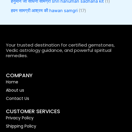
हनुमान जी साधना सामग्री shri hanuman sadhana kit
1
हवन सामग्री आश्रम की hawan samgri
17
Your trusted destination for certified gemstones,
Vedic astrology guidance, and powerful spiritual
remedies.
COMPANY
Home
About us
Contact Us
CUSTOMER SERVICES
Privacy Policy
Shipping Policy