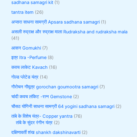
sadhana samagri kit
1
tantra item
26
अप्सरा साधना सामग्री Apsara sadhana samagri
1
असली रुद्राक्ष और रुद्राक्ष माला Rudraksha and rudraksha mala
41
आसन Gomukhi
7
इत्र Itra -Perfume
8
कवच लाकेट Kavach
16
गोल्ड प्लेटेड यंत्र
14
गौरोचन गौमूत्र gorochan goumootra samagri
7
चांदी कवच लॉकेट -रत्न Gemstone
2
चौसठ योगिनी साधना सामग्री 64 yogini sadhana samagri
2
तांबे के विशेष यंत्र- Copper yantra
76
तांबे के सुंदर रंगीन यंत्र
2
दक्षिणावर्ती शंख shankh dakshinavarti
2