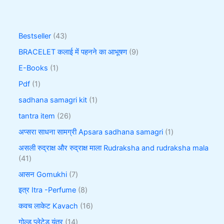
Bestseller
43
BRACELET कलाई में पहनने का आभूषण
9
E-Books
1
Pdf
1
sadhana samagri kit
1
tantra item
26
अप्सरा साधना सामग्री Apsara sadhana samagri
1
असली रुद्राक्ष और रुद्राक्ष माला Rudraksha and rudraksha mala
41
आसन Gomukhi
7
इत्र Itra -Perfume
8
कवच लाकेट Kavach
16
गोल्ड प्लेटेड यंत्र
14