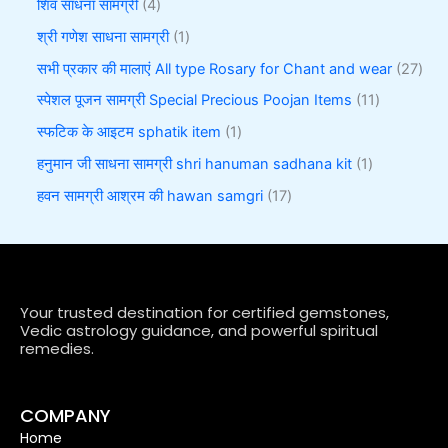
शिव साधना सामग्री
4
श्री गणेश साधना सामग्री
1
सभी प्रकार की मालाएं All type Rosary for Chant and wear
27
स्पेशल पूजन सामग्री Special Precious Poojan Items
11
स्फटिक के आइटम sphatik item
1
हनुमान जी साधना सामग्री shri hanuman sadhana kit
1
हवन सामग्री आश्रम की hawan samgri
17
Your trusted destination for certified gemstones,
Vedic astrology guidance, and powerful spiritual
remedies.
COMPANY
Home