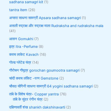
sadhana samagri kit
1
tantra item
26
अप्सरा साधना सामग्री Apsara sadhana samagri
1
असली रुद्राक्ष और रुद्राक्ष माला Rudraksha and rudraksha mala
41
आसन Gomukhi
7
इत्र Itra -Perfume
8
कवच लाकेट Kavach
16
गोल्ड प्लेटेड यंत्र
14
गौरोचन गौमूत्र gorochan goumootra samagri
7
चांदी कवच लॉकेट -रत्न Gemstone
2
चौसठ योगिनी साधना सामग्री 64 yogini sadhana samagri
2
तांबे के विशेष यंत्र- Copper yantra
76
तांबे के सुंदर रंगीन यंत्र
2
दक्षिणावर्ती शंख shankh dakshinavarti
2