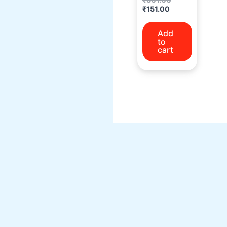
₹
151.00
Add
to
cart