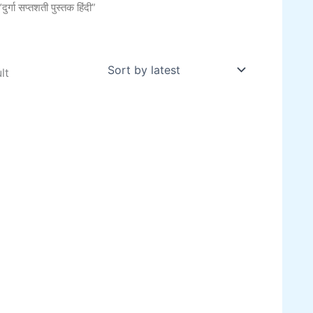
गा सप्तशती पुस्तक हिंदी”
lt