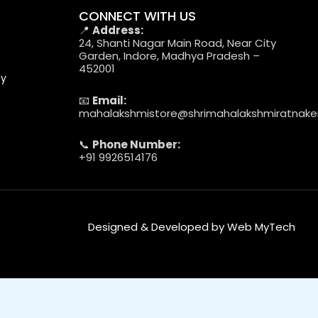
CONNECT WITH US
📍
Address:
24, Shanti Nagar Main Road, Near City
Garden, Indore, Madhya Pradesh –
452001
cy
📧
Email:
mahalakshmistore@shrimahalakshmiratnak
📞
Phone Number:
+91 9926514176
Designed & Developed by Web MyTech