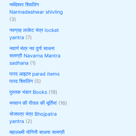
नर्मदेश्वर शिवलिंग
Narmadeshwar shivling
3
नवग्रह लाकेट यंत्र locket
yantra
7
नवार्ण मंत्र नव दुर्गा साधना
सामग्री Navarna Mantra
sadhana
1
पारद आइटम parad items
पारद शिवलिंग
5
पुस्तक भंडार Books
19
भगवान की पीतल की मूर्तियां
16
भोजपत्र यंत्र Bhojpatra
yantra
2
महालक्ष्मी योगिनी साधना सामग्री