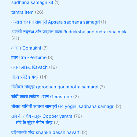
sadhana samagri kit
1
tantra item
26
अप्सरा साधना सामग्री Apsara sadhana samagri
1
असली रुद्राक्ष और रुद्राक्ष माला Rudraksha and rudraksha mala
41
आसन Gomukhi
7
इत्र Itra -Perfume
8
कवच लाकेट Kavach
16
गोल्ड प्लेटेड यंत्र
14
गौरोचन गौमूत्र gorochan goumootra samagri
7
चांदी कवच लॉकेट -रत्न Gemstone
2
चौसठ योगिनी साधना सामग्री 64 yogini sadhana samagri
2
तांबे के विशेष यंत्र- Copper yantra
76
तांबे के सुंदर रंगीन यंत्र
2
दक्षिणावर्ती शंख shankh dakshinavarti
2