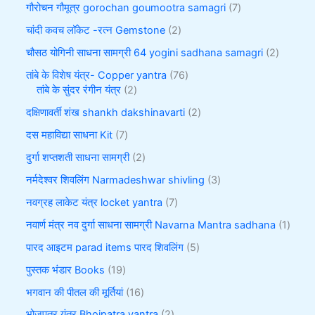
गौरोचन गौमूत्र gorochan goumootra samagri
7
चांदी कवच लॉकेट -रत्न Gemstone
2
चौसठ योगिनी साधना सामग्री 64 yogini sadhana samagri
2
तांबे के विशेष यंत्र- Copper yantra
76
तांबे के सुंदर रंगीन यंत्र
2
दक्षिणावर्ती शंख shankh dakshinavarti
2
दस महाविद्या साधना Kit
7
दुर्गा शप्तशती साधना सामग्री
2
नर्मदेश्वर शिवलिंग Narmadeshwar shivling
3
नवग्रह लाकेट यंत्र locket yantra
7
नवार्ण मंत्र नव दुर्गा साधना सामग्री Navarna Mantra sadhana
1
पारद आइटम parad items पारद शिवलिंग
5
पुस्तक भंडार Books
19
भगवान की पीतल की मूर्तियां
16
भोजपत्र यंत्र Bhojpatra yantra
2