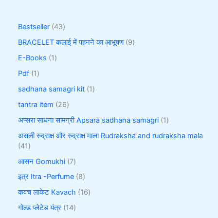
Bestseller
43
BRACELET कलाई में पहनने का आभूषण
9
E-Books
1
Pdf
1
sadhana samagri kit
1
tantra item
26
अप्सरा साधना सामग्री Apsara sadhana samagri
1
असली रुद्राक्ष और रुद्राक्ष माला Rudraksha and rudraksha mala
41
आसन Gomukhi
7
इत्र Itra -Perfume
8
कवच लाकेट Kavach
16
गोल्ड प्लेटेड यंत्र
14