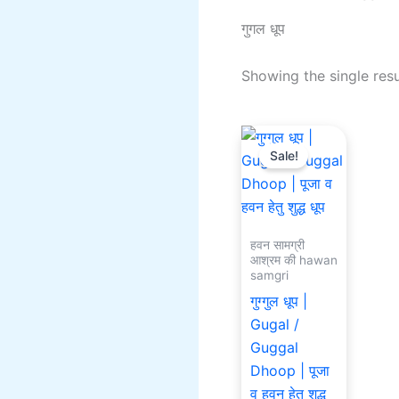
गुगल धूप
Showing the single resu
Original
Current
price
price
Sale!
was:
is:
₹501.00.
₹301.00.
हवन सामग्री
आश्रम की hawan
samgri
गुग्गुल धूप |
Gugal /
Guggal
Dhoop | पूजा
व हवन हेतु शुद्ध