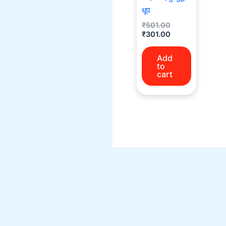
धूप
₹
501.00
₹
301.00
Add
to
cart