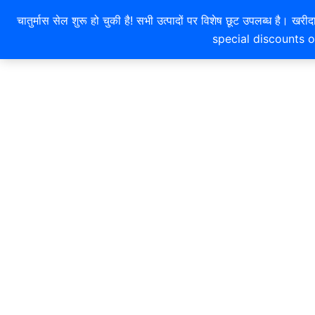
Products
Products
Skip
चातुर्मास सेल शुरू हो चुकी है! सभी उत्पादों पर विशेष छूट उपलब्ध 
search
search
to
special discounts o
content
HOME
ABOUT US
SHOP
CONTACT US