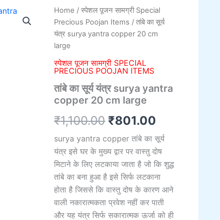
तांबे
Home
/
स्पेशल पूजन सामग्री Special
Original
Current
का
Precious Poojan Items
/ तांबे का सूर्य
सूर्य
price
price
यंत्र surya yantra copper 20 cm
यंत्र
large
surya
was:
is:
yantra
स्पेशल पूजन सामग्री SPECIAL
copper
₹1,100.00.
₹801.00.
PRECIOUS POOJAN ITEMS
20
तांबे का सूर्य यंत्र surya yantra
cm
large
copper 20 cm large
quantity
₹
1,100.00
₹
801.00
surya yantra copper तांबे का सूर्य
यंत्र इसे घर के मुख्य द्वार पर वास्तु दोष
मिटाने के लिए लटकाया जाता है जो कि शुद्ध
तांबे का बना हुआ है इसे सिर्फ लटकाना
होता है जिससे कि वास्तु दोष के कारण आने
वाली नकारात्मकता प्रवेश नहीं कर पाती
और यह यंत्र सिर्फ सकारात्मक ऊर्जा को ही