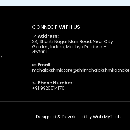
CONNECT WITH US
📍
Address:
24, Shanti Nagar Main Road, Near City
Garden, Indore, Madhya Pradesh –
452001
cy
📧
Email:
mahalakshmistore@shrimahalakshmiratnak
📞
Phone Number:
+91 9926514176
Designed & Developed by Web MyTech