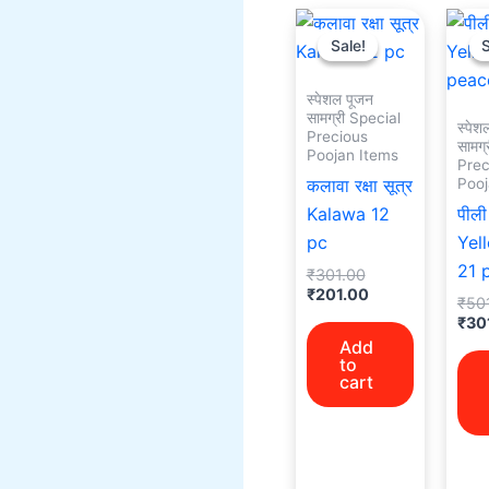
Original
Current
price
price
Sale!
Sale!
S
S
was:
is:
₹301.00.
₹201.00.
स्पेशल पूजन
सामग्री Special
स्पेश
Precious
सामग्
Poojan Items
Prec
Pooj
कलावा रक्षा सूत्र
Kalawa 12
पीली
pc
Yel
21 
₹
301.00
₹
201.00
₹
50
₹
30
Add
to
cart