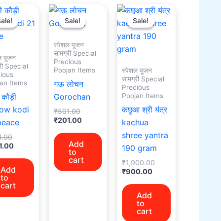
Original
Current
Original
Current
Current
Original
price
price
price
price
price
price
ale!
ale!
Sale!
Sale!
Sale!
Sale!
was:
is:
was:
is:
is:
was:
₹501.00.
₹301.00.
₹501.00.
₹201.00.
₹900.00.
₹1,900.00.
स्पेशल पूजन
सामग्री Special
ल पूजन
Precious
री Special
Poojan Items
स्पेशल पूजन
ious
सामग्री Special
an Items
गऊ लोचन
Precious
Poojan Items
 कौड़ी
Gorochan
low kodi
कछुआ श्री यंत्र
₹
501.00
₹
201.00
peace
kachua
shree yantra
1.00
Add
1.00
190 gram
to
cart
₹
1,900.00
Add
₹
900.00
to
cart
Add
to
cart